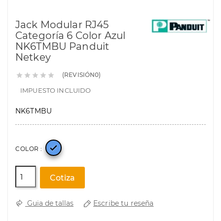
Jack Modular RJ45
Categoría 6 Color Azul
NK6TMBU Panduit
Netkey
(REVISIÓN0)





IMPUESTO INCLUIDO
NK6TMBU

COLOR :
Cotiza
Escribe tu reseña
Guia de tallas