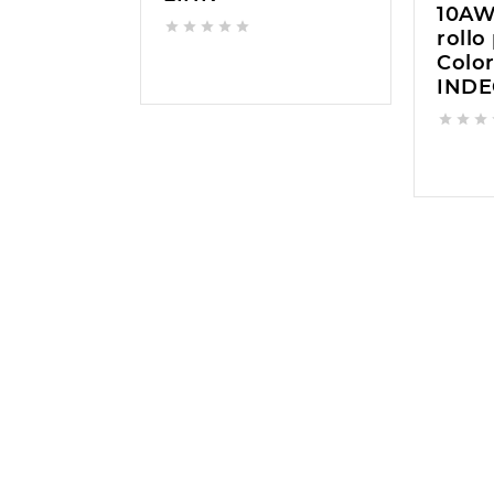
10AW





rollo
Colo
IND













tch
Testeador de red
TL-SG1008D | Switc
abit
RJ45 RJ11 y
de 8 Puertos Gigabi
K
localizador de Linea
TP-LINK
eléctrica con
generador de tono
FWT11