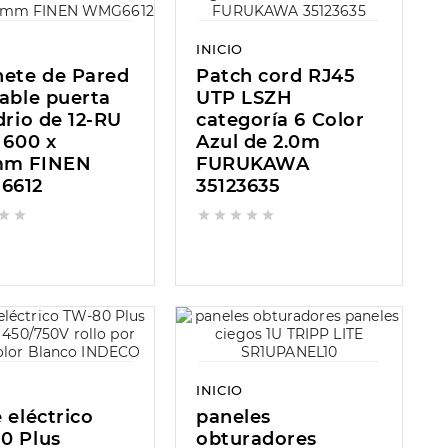
INICIO
nete de Pared
Patch cord RJ45
able puerta
UTP LSZH
drio de 12-RU
categoría 6 Color
 600 x
Azul de 2.0m
mm FINEN
FURUKAWA
6612
35123635







INICIO
 eléctrico
paneles
0 Plus
obturadores