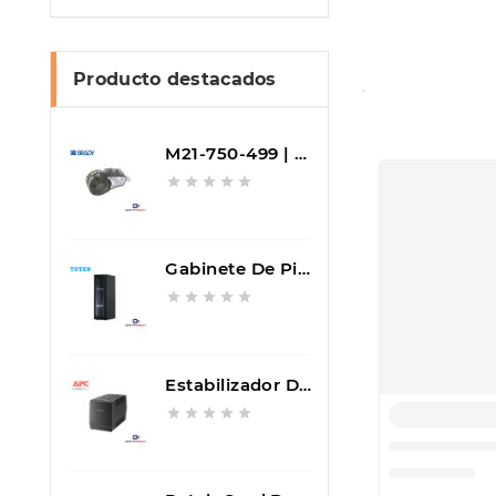
Producto destacados
M21-750-499 | Etiqueta Multiusos De Nailon 3/4 Con Adhesivo Agresivo Brady





Gabinete De Piso Puerta Doble Microperforado De 42RU Alt. 2.06m Ancho 80cm Prof. 1.0m G3.8042.9601 TOTEN





Estabilizador De 600W 1200VA Con Salida Universal 230V APC LSW1200-IND




