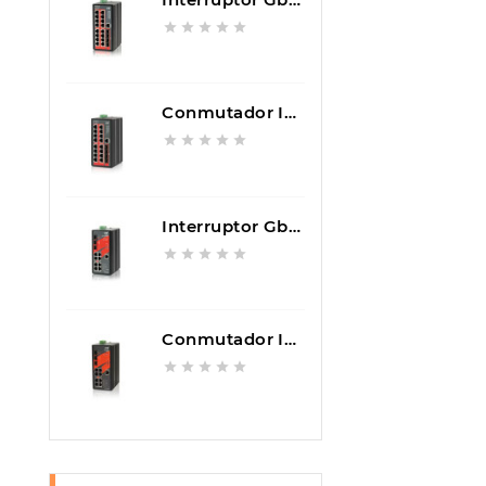





Conmutador Industrial Gestionado De Ethernet Rápido IFS-1604GSM





Interruptor GbE Industrial Gestionado IGS+803SM





Conmutador Industrial Gestionado De Ethernet Rápido IFS+803GSM




