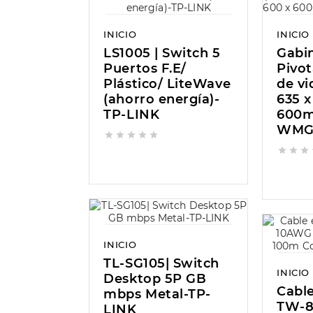
INICIO
INICIO
LS1005 | Switch 5
Gabi
Puertos F.E/
Pivot
Plástico/ LiteWave
de vi
(ahorro energía)-
635 x
TP-LINK
600
WMG








INICIO
TL-SG105| Switch
INICIO
Desktop 5P GB
Cable
mbps Metal-TP-
TW-8
LINK