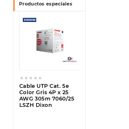
Productos especiales










Switch
Cable UTP Cat. 5e
TL-SG1008P | Swi
igabit
Color Gris 4P x 25
de 8 Puertos Gig
AWG 305m 7060/25
PoE 55W-TP-LIN
LSZH Dixon