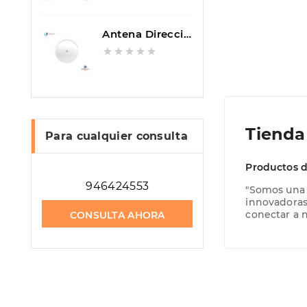
Antena Direccional, Rocketdish Airmax AC, 5GHz, 31DBI UBIQUITI RD-5G31-AC





Tienda
Para cualquier consulta
Productos d
946424553
"Somos una 
innovadoras 
conectar a n
CONSULTA AHORA