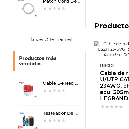
Patch Cord De Red UTP Categoría 6 3mt Color Gris LINKBASIC CAA01-UC6-3-F





Producto
Productos más
vendidos
INICIO
Cable de 
U/UTP CA
Cable De Red U/UTP CAT6 LSZH 23AWG, Chaqueta Azul 305m 032754 LEGRAND
23AWG, c





azul 305m
LEGRAND





Testeador De Red RJ45 RJ11 Y Localizador De Linea Eléctrica Con Generador De Tono FWT81




