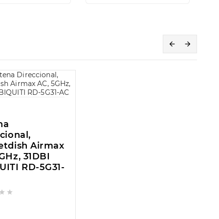


na
cional,
etdish Airmax
GHz, 31DBI
UITI RD-5G31-

