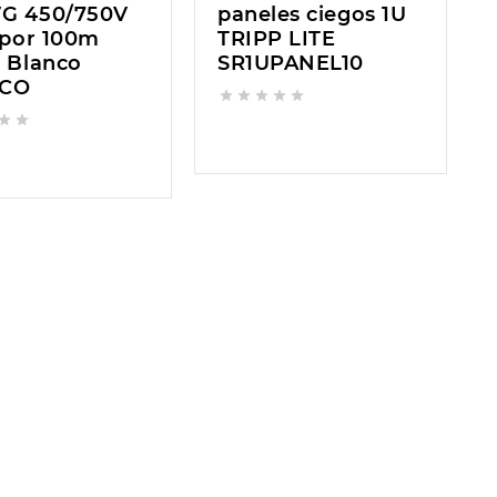
G 450/750V
paneles ciegos 1U
 por 100m
TRIPP LITE
r Blanco
SR1UPANEL10
ECO

















h
Cable UTP Cat. 5e
TL-SG1008P | Switch
t
Color Gris 4P x 25
de 8 Puertos Gigabit
AWG 305m 7060/25
PoE 55W-TP-LINK
LSZH Dixon