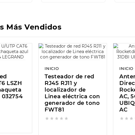
s Más Vendidos
INICIO
INICIO
red
Testeador de red
Ante
T6 LSZH
RJ45 RJ11 y
Direc
haqueta
localizador de
Rock
 032754
Linea eléctrica con
AC, 5
generador de tono
UBIQ
FWT81
AC







